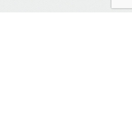
ブログ運営者
メニュー
FTXの使い方
Lending
シェア
トップ
DEG
2016年にビットコインへ投資、初売買は4万円時代。2017年の
ICOバブル時代が資産のピーク。
クリプト業界を浅く広くウォッチしてツイートしてます。