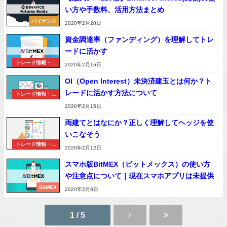
い方や手数料、活用方法まとめ
バイナンス
2020年2月20日
資金調達率（ファンディング）を理解してトレ
ードに活かす
トレード情報・用
2020年2月16日
語
OI（Open Interest）未決済建玉とは何か？ト
レードに活かす方法について
トレード情報・用
語
2020年2月15日
両建てとはなにか？正しく理解してヘッジを使
いこなそう
トレード情報・用
2020年2月12日
語
スマホ版BitMEX（ビットメックス）の使い方
や注意点について｜現在スマホアプリは未提供
BitMEX
2020年2月6日
1 / 5