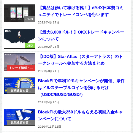
【賞品は歩いて稼げる靴！】dYdX日本勢コミ
ュニティでトレードコンペを行います
dYdX
2022年4月17日
【最大6,000ドル！】OKXトレードキャンペー
ンについて
OKX
2022年2月24日
【IDO版】Star Atlas（スターアトラス）のト
ークンセールへ参加する方法まとめ
トレード情報・用
2021年8月21日
語
BlockFiで年利10％キャンペーンが開催、条件
はドルステーブルコインを預けるだけ
仮想通貨を貸す
（USDC/BUSD/GUSD/）
（レンディング）
2021年4月26日
BlockFiの最大250ドルもらえる初回入金キャ
ンペーンについて
仮想通貨を貸す
2020年11月22日
（レンディング）