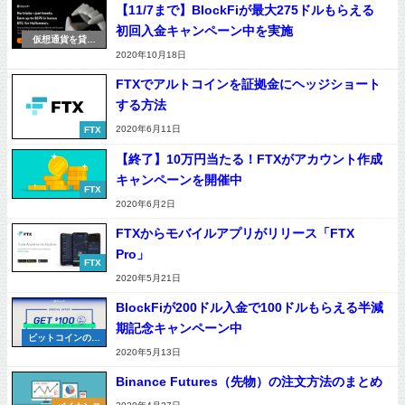
【11/7まで】BlockFiが最大275ドルもらえる
初回入金キャンペーン中を実施
仮想通貨を貸す
（レンディング）
2020年10月18日
FTXでアルトコインを証拠金にヘッジショート
する方法
2020年6月11日
FTX
【終了】10万円当たる！FTXがアカウント作成
キャンペーンを開催中
FTX
2020年6月2日
FTXからモバイルアプリがリリース「FTX
Pro」
FTX
2020年5月21日
BlockFiが200ドル入金で100ドルもらえる半減
期記念キャンペーン中
ビットコインの基
本
2020年5月13日
Binance Futures（先物）の注文方法のまとめ